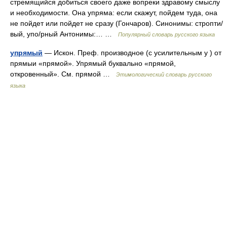
стремящийся добиться своего даже вопреки здравому смыслу
и необходимости. Она упряма: если скажут, пойдем туда, она
не пойдет или пойдет не сразу (Гончаров). Синонимы: стропти/
вый, упо/рный Антонимы:… …
Популярный словарь русского языка
упрямый
— Искон. Преф. производное (с усилительным у ) от
прямыи «прямой». Упрямый буквально «прямой,
откровенный». См. прямой …
Этимологический словарь русского
языка