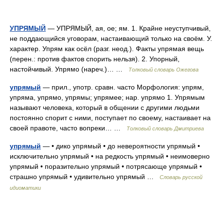
УПРЯМЫЙ
— УПРЯМЫЙ, ая, ое; ям. 1. Крайне неуступчивый,
не поддающийся уговорам, настаивающий только на своём. У.
характер. Упрям как осёл (разг. неод.). Факты упрямая вещь
(перен.: против фактов спорить нельзя). 2. Упорный,
настойчивый. Упрямо (нареч.)… …
Толковый словарь Ожегова
упрямый
— прил., употр. сравн. часто Морфология: упрям,
упряма, упрямо, упрямы; упрямее; нар. упрямо 1. Упрямым
называют человека, который в общении с другими людьми
постоянно спорит с ними, поступает по своему, настаивает на
своей правоте, часто вопреки… …
Толковый словарь Дмитриева
упрямый
— • дико упрямый • до невероятности упрямый •
исключительно упрямый • на редкость упрямый • неимоверно
упрямый • поразительно упрямый • потрясающе упрямый •
страшно упрямый • удивительно упрямый …
Словарь русской
идиоматики