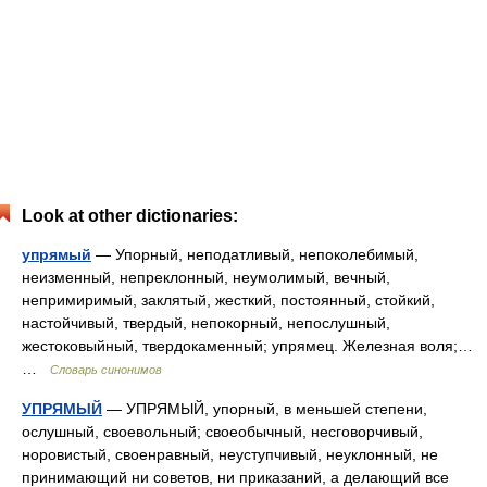
Look at other dictionaries:
упрямый
— Упорный, неподатливый, непоколебимый,
неизменный, непреклонный, неумолимый, вечный,
непримиримый, заклятый, жесткий, постоянный, стойкий,
настойчивый, твердый, непокорный, непослушный,
жестоковыйный, твердокаменный; упрямец. Железная воля;…
…
Словарь синонимов
УПРЯМЫЙ
— УПРЯМЫЙ, упорный, в меньшей степени,
ослушный, своевольный; своеобычный, несговорчивый,
норовистый, своенравный, неуступчивый, неуклонный, не
принимающий ни советов, ни приказаний, а делающий все