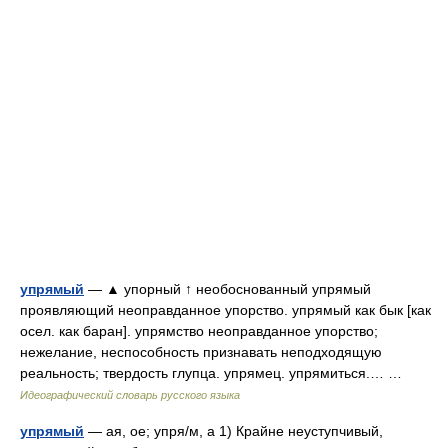
упрямый
— ▲ упорный ↑ необоснованный упрямый
проявляющий неоправданное упорство. упрямый как бык [как
осел. как баран]. упрямство неоправданное упорство;
нежелание, неспособность признавать неподходящую
реальность; твердость глупца. упрямец. упрямиться.… …
Идеографический словарь русского языка
упрямый
— ая, ое; упря/м, а 1) Крайне неуступчивый,